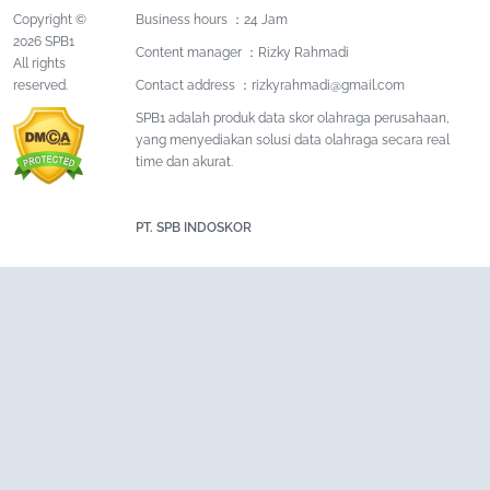
Copyright ©
Business hours ：24 Jam
2026 SPB1
Content manager ：Rizky Rahmadi
All rights
reserved.
Contact address ：
rizkyrahmadi@gmail.com
SPB1 adalah produk data skor olahraga perusahaan,
yang menyediakan solusi data olahraga secara real
time dan akurat.
PT. SPB INDOSKOR