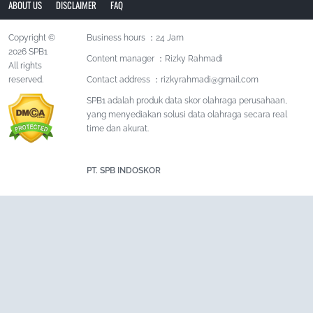
ABOUT US
DISCLAIMER
FAQ
Copyright ©
Business hours ：24 Jam
2026 SPB1
Content manager ：Rizky Rahmadi
All rights
reserved.
Contact address ：
rizkyrahmadi@gmail.com
SPB1 adalah produk data skor olahraga perusahaan,
yang menyediakan solusi data olahraga secara real
time dan akurat.
PT. SPB INDOSKOR